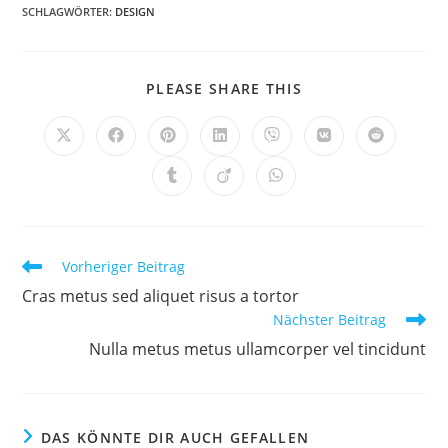
SCHLAGWÖRTER
:
DESIGN
DIESEN
PLEASE SHARE THIS
INHALT
TEILEN
Öffnet
Öffnet
Öffnet
Öffnet
Öffnet
Öffnet
Öffnet
in
in
in
in
in
in
in
einem
einem
einem
einem
einem
einem
einem
Öffnet
Öffnet
Öffnet
neuen
neuen
neuen
neuen
neuen
neuen
neuen
in
in
in
Fenster
Fenster
Fenster
Fenster
Fenster
Fenster
Fenster
einem
einem
einem
neuen
neuen
neuen
Fenster
Fenster
Fenster
Weitere
Vorheriger Beitrag
Artikel
Cras metus sed aliquet risus a tortor
ansehen
Nächster Beitrag
Nulla metus metus ullamcorper vel tincidunt
DAS KÖNNTE DIR AUCH GEFALLEN