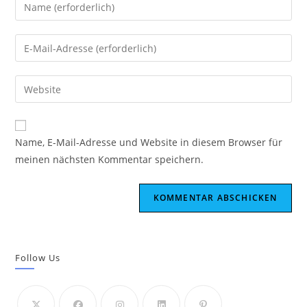
Gib
deinen
Namen
Gib
oder
deine
Benutzernamen
E-
Gib
zum
Mail-
deine
Kommentieren
Adresse
Website-
ein
zum
URL
Name, E-Mail-Adresse und Website in diesem Browser für
Kommentieren
ein
meinen nächsten Kommentar speichern.
ein
(optional)
Follow Us