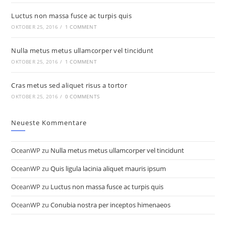
Luctus non massa fusce ac turpis quis
OKTOBER 25, 2016
/
1 COMMENT
Nulla metus metus ullamcorper vel tincidunt
OKTOBER 25, 2016
/
1 COMMENT
Cras metus sed aliquet risus a tortor
OKTOBER 25, 2016
/
0 COMMENTS
Neueste Kommentare
OceanWP
zu
Nulla metus metus ullamcorper vel tincidunt
OceanWP
zu
Quis ligula lacinia aliquet mauris ipsum
OceanWP
zu
Luctus non massa fusce ac turpis quis
OceanWP
zu
Conubia nostra per inceptos himenaeos