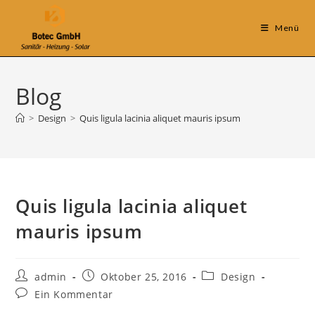
Zum
Inhalt
Menü
springen
Blog
>
Design
>
Quis ligula lacinia aliquet mauris ipsum
Quis ligula lacinia aliquet
mauris ipsum
Beitrags-
Beitrag
Beitrags-
admin
Oktober 25, 2016
Design
Autor:
veröffentlicht:
Kategorie:
Beitrags-
Ein Kommentar
Kommentare: